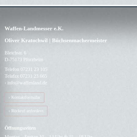
Waffen-Landmesser e.K.
Oliver Kratochwil | Büchsenmachermeister
Bleichstr. 6
D-75173 Pforzheim
Telefon
07231 23 105
Telafax
07231 23 665
› info@waffenland.de
› Kontaktformular
› Rückruf anfordern
Öffnungszeiten
Montag – Freitag 10 – 13 Uhr & 15 – 18 Uhr