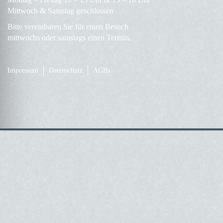
Mittwoch & Samstag geschlossen
Bitte vereinbaren Sie für einen Besuch
mittwochs oder samstags einen Termin.
Impressum
Datenschutz
AGBs