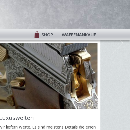
SHOP
WAFFENANKAUF
wie die
Autos.
Luxuswelten
Wir liefern Werte.
Es sind meistens Details die einen