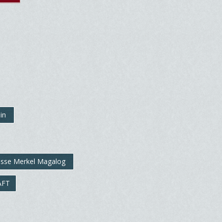
min
esse Merkel Magalog
AFT