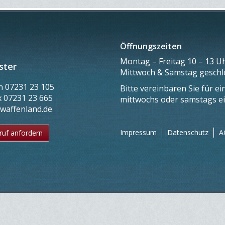
Öffnungszeiten
Montag – Freitag 10 – 13 Uh
ster
Mittwoch & Samstag gesch
on
07231 23 105
Bitte vereinbaren Sie für e
x
07231 23 665
mittwochs oder samstags e
@waffenland.de
Impressum
Datenschutz
A
ruf anfordern