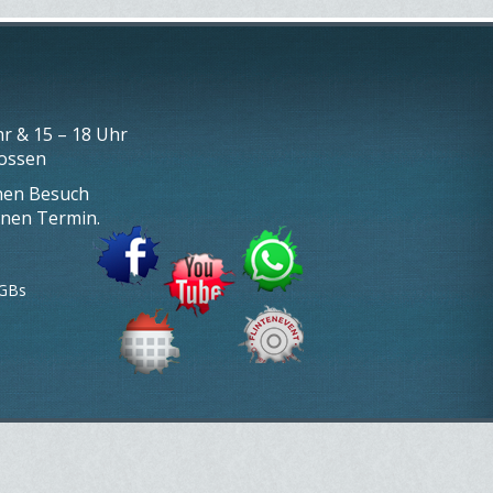
r & 15 – 18 Uhr
lossen
inen Besuch
inen Termin.
GBs