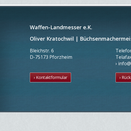
Waffen-Landmesser e.K.
Oliver Kratochwil | Büchsenmachermei
Bleichstr. 6
Telef
D-75173 Pforzheim
Telafa
› info
› Kontaktformular
› Rück