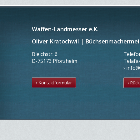
Waffen-Landmesser e.K.
Oliver Kratochwil | Büchsenmachermei
Bleichstr. 6
Telef
D-75173 Pforzheim
Telafa
› info
› Kontaktformular
› Rück