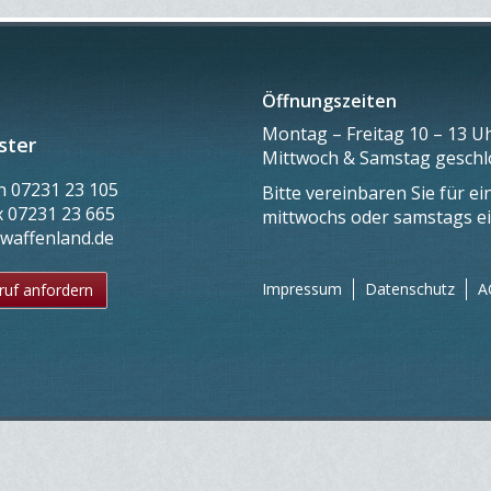
Öffnungszeiten
Montag – Freitag 10 – 13 Uh
ster
Mittwoch & Samstag gesch
on
07231 23 105
Bitte vereinbaren Sie für e
x
07231 23 665
mittwochs oder samstags e
@waffenland.de
Impressum
Datenschutz
A
ruf anfordern