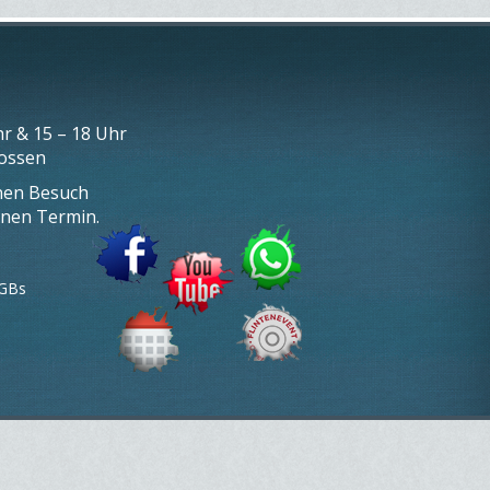
r & 15 – 18 Uhr
lossen
inen Besuch
inen Termin.
GBs