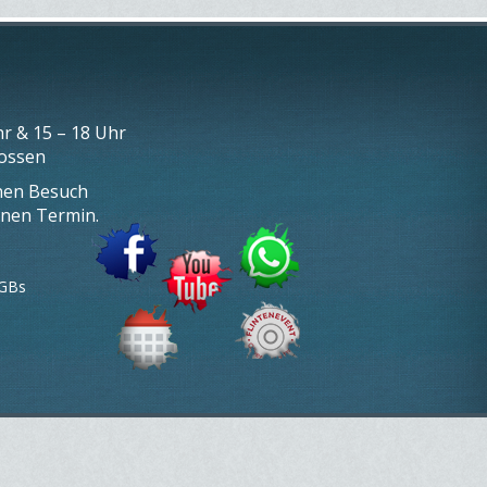
r & 15 – 18 Uhr
lossen
inen Besuch
inen Termin.
GBs