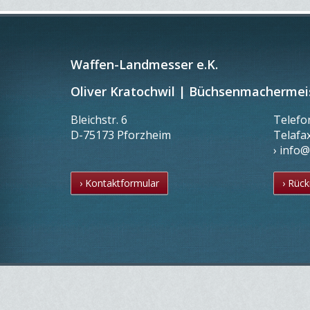
Waffen-Landmesser e.K.
Oliver Kratochwil | Büchsenmachermei
Bleichstr. 6
Telef
D-75173 Pforzheim
Telafa
› info
› Kontaktformular
› Rück