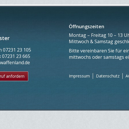
Öffnungszeiten
Montag – Freitag 10 – 13 Uh
ster
Mittwoch & Samstag gesch
on
07231 23 105
Bitte vereinbaren Sie für e
x
07231 23 665
mittwochs oder samstags e
@waffenland.de
Impressum
Datenschutz
A
ruf anfordern