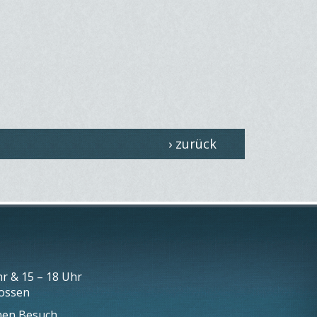
› zurück
r & 15 – 18 Uhr
lossen
inen Besuch