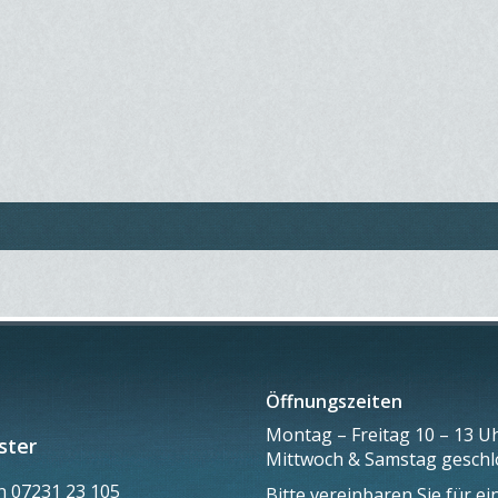
Öffnungszeiten
Montag – Freitag 10 – 13 Uh
ster
Mittwoch & Samstag gesch
on
07231 23 105
Bitte vereinbaren Sie für e