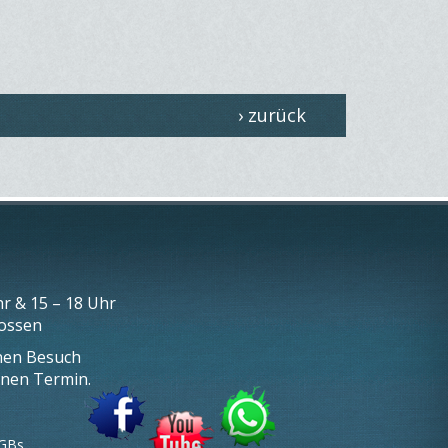
› zurück
r & 15 – 18 Uhr
lossen
inen Besuch
inen Termin.
GBs