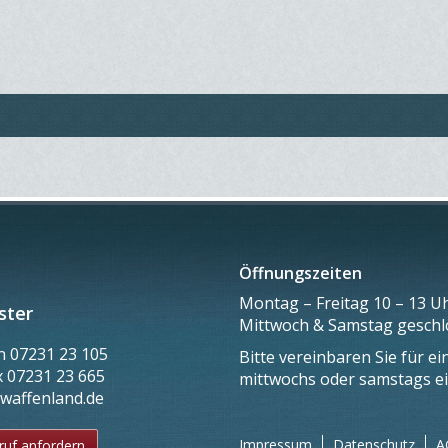
Öffnungszeiten
Montag – Freitag 10 – 13 Uh
ster
Mittwoch & Samstag gesch
on
07231 23 105
Bitte vereinbaren Sie für e
x
07231 23 665
mittwochs oder samstags e
@waffenland.de
Impressum
Datenschutz
A
ruf anfordern