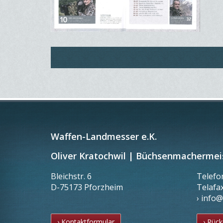
Waffen-Landmesser e.K.
Oliver Kratochwil | Büchsenmachermei
Bleichstr. 6
Telef
D-75173 Pforzheim
Telafa
› info
› Kontaktformular
› Rück